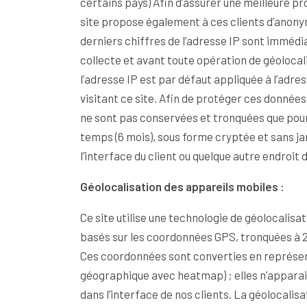
certains pays) Afin d’assurer une meilleure protection de la vie privée, ce
site propose également à ces clients d’anonymi
derniers chiffres de l’adresse IP sont imméd
collecte et avant toute opération de géolocalisation. L’anonymisation de
l’adresse IP est par défaut appliquée à l’adre
visitant ce site. Afin de protéger ces donnée
ne sont pas conservées et tronquées que pour une durée limitée dans le
temps (6 mois), sous forme cryptée et sans ja
l’interface du client ou quelque autre endroit d
Géolocalisation des appareils mobiles :
Ce site utilise une technologie de géolocalisa
basés sur les coordonnées GPS, tronquées à 2 
Ces coordonnées sont converties en représen
géographique avec heatmap) ; elles n’apparaissent donc jamais en clair
dans l’interface de nos clients. La géolocalis