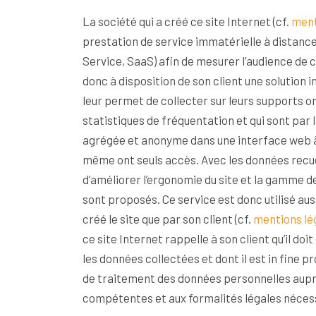
La société qui a créé ce site Internet (cf.
ment
prestation de service immatérielle à distance
Service, SaaS) afin de mesurer l’audience de ce site. Cette société 
donc à disposition de son client une solution i
leur permet de collecter sur leurs supports o
statistiques de fréquentation et qui sont par la suit
agrégée et anonyme dans une interface web à l
même ont seuls accès. Avec les données recueil
d’améliorer l’ergonomie du site et la gamme de
sont proposés. Ce service est donc utilisé aussi bien par la société qui a
créé le site que par son client (cf.
mentions lé
ce site Internet rappelle à son client qu’il doit également procéder, pour
les données collectées et dont il est in fine p
de traitement des données personnelles aupr
compétentes et aux formalités légales néces