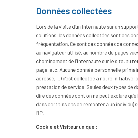
Données collectées
Lors de la visite d’un Internaute sur un suppor
solutions, les données collectées sont des do
fréquentation. Ce sont des données de connex
au navigateur utilisé, au nombre de pages vues, au nombre de visites, au
cheminement de l’Internaute sur le site, au te
page, etc. Aucune donnée personnelle primai
adresse, …) n’est collectée à notre initiative lors de la réalisation de la
prestation de service. Seules deux types de 
dire des données dont on ne peut exclure qu’
dans certains cas de remonter à un individu) sont collectées, le cookie et
l’IP.
Cookie et Visiteur unique :