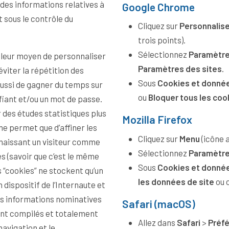
 des informations relatives à
Google Chrome
st sous le contrôle du
Cliquez sur
Personnalise
trois points).
Sélectionnez
Paramètr
illeur moyen de personnaliser
Paramètres des sites
.
éviter la répétition des
Sous
Cookies et donnée
aussi de gagner du temps sur
ou
Bloquer tous les coo
r des études statistiques plus
Mozilla Firefox
ne permet que d’affiner les
Cliquez sur
Menu
(icône a
Sélectionnez
Paramètr
es (savoir que c’est le même
Sous
Cookies et donnée
es “cookies” ne stockent qu’un
les données de site
ou 
des informations nominatives
Safari (macOS)
sont compilés et totalement
Allez dans
Safari
>
Préf