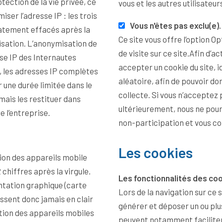
vous et les autres utilisateur
ser l’adresse IP : les trois
Vous n'êtes pas exclu(e)
iatement effacés après la
Ce site vous offre l’option O
de visite sur ce site.Afin d’a
sse IP des Internautes
accepter un cookie du site, 
s, les adresses IP complètes
aléatoire, afin de pouvoir donner suite à votre demande de blocage de
collecte. Si vous n’acceptez 
mais les restituer dans
ultérieurement, nous ne pou
e l’entreprise.
Les cookies
tion des appareils mobile
chiffres après la virgule.
Les fonctionnalités des cook
tation graphique (carte
Lors de la navigation sur ce 
générer et déposer un ou plus
ation des appareils mobiles
peuvent notamment faciliter