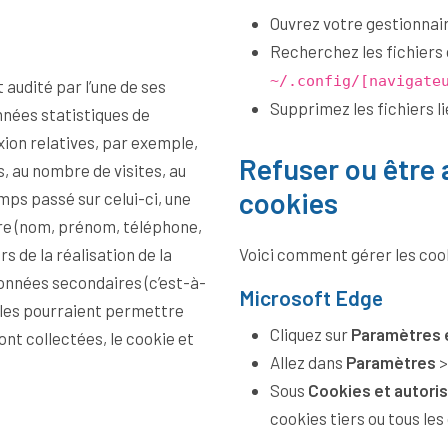
Ouvrez votre gestionnair
Recherchez les fichiers
~/.config/[navigate
t audité par l’une de ses
Supprimez les fichiers li
nnées statistiques de
ion relatives, par exemple,
Refuser ou être a
cookies
mps passé sur celui-ci, une
re (nom, prénom, téléphone,
Voici comment gérer les cook
données secondaires (c’est-à-
Microsoft Edge
elles pourraient permettre
Cliquez sur
Paramètres e
Allez dans
Paramètres
Sous
Cookies et autoris
cookies tiers ou tous les