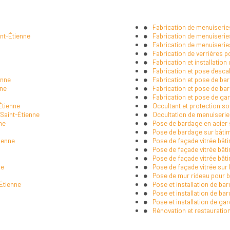
Fabrication de menuiserie
int-Étienne
Fabrication de menuiseries
Fabrication de menuiserie
Fabrication de verrières p
Fabrication et installatio
Fabrication et pose d'escal
enne
Fabrication et pose de bar
nne
Fabrication et pose de ba
Fabrication et pose de ga
Étienne
Occultant et protection so
 Saint-Étienne
Occultation de menuiseries
ne
Pose de bardage en acier 
Pose de bardage sur bâtime
ienne
Pose de façade vitrée bâti
Pose de façade vitrée bâti
Pose de façade vitrée bâti
ne
Pose de façade vitrée sur 
Pose de mur rideau pour bâ
-Étienne
Pose et installation de bar
Pose et installation de ba
Pose et installation de ga
Rénovation et restauratio