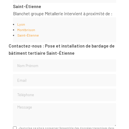
Saint-Étienne
Blanchet groupe Métallerie intervient à proximité de :
Lyon
Montbrison
Saint-Étienne
Contactez-nous : Pose et installation de bardage de
bâtiment tertiaire Saint-Étienne
Nom Prénom
Email
Téléphone
Message
J'autorise ce site à conserver l'ensemble des données transmises dans