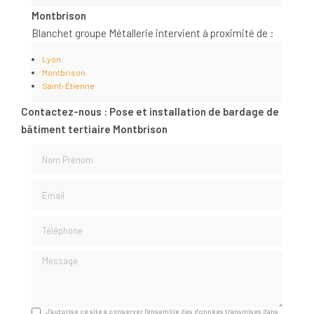
Montbrison
Blanchet groupe Métallerie intervient à proximité de :
Lyon
Montbrison
Saint-Étienne
Contactez-nous : Pose et installation de bardage de
bâtiment tertiaire Montbrison
Nom Prénom
Email
Téléphone
Message
J'autorise ce site à conserver l'ensemble des données transmises dans