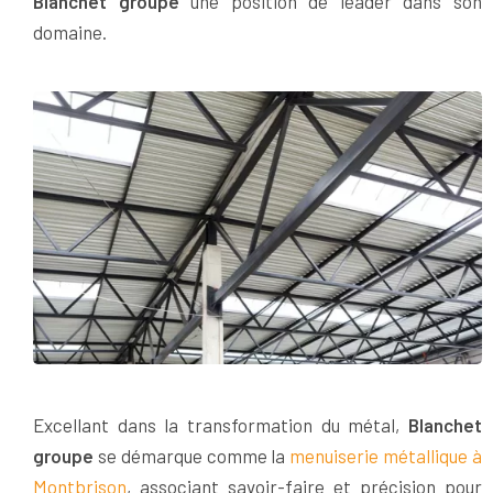
Blanchet groupe
une position de leader dans son
domaine.
Excellant dans la transformation du métal,
Blanchet
groupe
se démarque comme la
menuiserie métallique à
Montbrison
, associant savoir-faire et précision pour