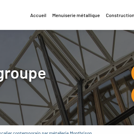
Accueil
Menuiserie métallique
Construction
groupe
scalier contemporain par métallerie Montbrison