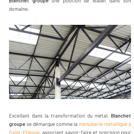
Blanchet groupe
une position de leader dans son
domaine.
Excellant dans la transformation du métal,
Blanchet
groupe
se démarque comme la
menuiserie métallique à
Saint-Étienne
, associant savoir-faire et précision pour