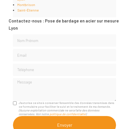
Montbrison
Saint-Étienne
Contactez-nous : Pose de bardage en acier sur mesure
Lyon
Nom Prénom
Email
Téléphone
Message
J'autorise ce site à conserver l'ensemble des données transmises dans
ce formulaire pour faciliter le suivi et le traitement de ma demande.
(Aucune exploitation commerciale ne sera faite des données
conservées. Voir notre
politique de confidentialité
)